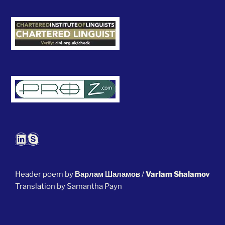
LinkedIn
Skype
Header poem by
Варлам Шаламов
/
Varlam Shalamov
Translation by Samantha Payn